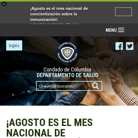
×
¡Agosto es el mes nacional de
concientización sobre la
inmunización!
columbiacountynyhealth.com
MENU
Inglés
Condado de Columbia
DEPARTAMENTO DE SALUD
Que
estás
buscando?
¡AGOSTO ES EL MES
NACIONAL DE