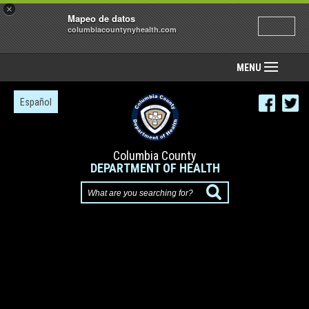
×
Mapeo de datos
columbiacountynyhealth.com
MENU
Español
Columbia County
DEPARTMENT OF HEALTH
What
are
you
searching
for?